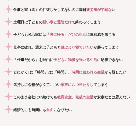
仕事と家（園）の往復しかしてないのに毎日
疲労感が半端ない
土曜日は子どもの
習い事と通院だけ
で終わってしまう
子どもも私も家には
「寝に帰る」だけの生活
に違和感を感じる
仕事に疲れ、週末は子どもと
遊ぶより寝ていたい
が勝ってしまう
「仕事だから」を理由に
子どもに我慢を強いる生活
に納得できない
とにかく1に「時間」2に「時間」…
時間に追われる生活
から脱したい
気持ちに余裕がなくて、つい
家族に八つ当たり
してしまう
このまま会社にい続けても
教育資金、老後の生活
が安泰だとは思えない
経済的にも時間にも
自由
になりたい