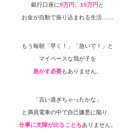
銀行口座に
5万円、10万円
と
お金が自動で振り込まれる生活……
もう毎朝「早く！」「急いで！」と
マイペースな
我が子を
急かす必要
もありません。
「言い過ぎちゃったかな」
と満員電車の中で
自己嫌悪に陥り、
仕事に支障が出ることも
ありません。