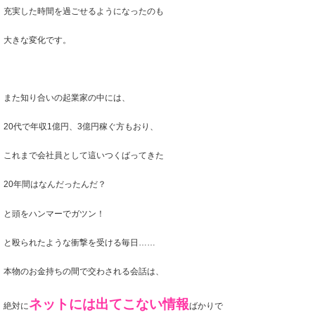
充実した時間を
過ごせるようになったのも
大きな変化です。
また知り合いの起業家の中には、
20代で年収1億円、3億円稼ぐ方もおり、
これまで会社員として這いつくばってきた
20年間はなんだったんだ？
と頭をハンマーでガツン！
と殴られたような衝撃を受ける毎日……
本物のお金持ちの間で交わされる会話は、
ネットには出てこない情報
絶対に
ばかりで