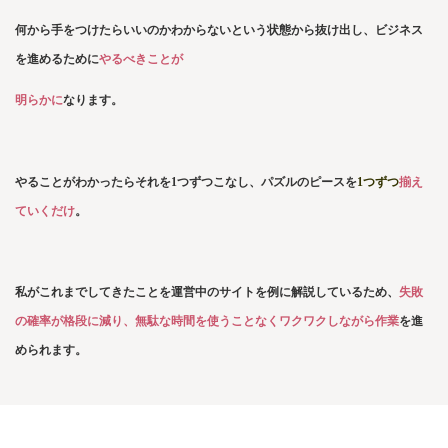
何から手をつけたらいいのかわからない
という状態から抜け出し、
ビジネス
を進めるために
やるべきことが
明らかに
なります。
やることがわかったらそれを1つずつこなし、
パズルのピースを
1つずつ
揃え
ていくだけ
。
私がこれまでしてきたことを
運営中のサイトを例に解説しているため、
失敗
の確率が格段に減り、
無駄な時間を使うことなく
ワクワクしながら作業
を進
められます。